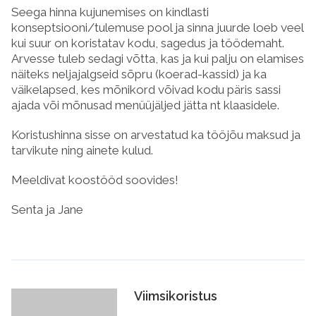
Seega hinna kujunemises on kindlasti
konseptsiooni/tulemuse pool ja sinna juurde loeb veel
kui suur on koristatav kodu, sagedus ja töödemaht.
Arvesse tuleb sedagi võtta, kas ja kui palju on elamises
näiteks neljajalgseid sõpru (koerad-kassid) ja ka
väikelapsed, kes mõnikord võivad kodu päris sassi
ajada või mõnusad menüüjäljed jätta nt klaasidele.
Koristushinna sisse on arvestatud ka tööjõu maksud ja
tarvikute ning ainete kulud.
Meeldivat koostööd soovides!
Senta ja Jane
Viimsikoristus