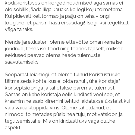
kodukoristuses on kõrged nõudmised aga samas ei
ole sobilik jääda liiga kauaks kellegi koju toimetama.
Kui pidevalt kell tormab ja palju on teha – ongi
loogiline, et päris niihästi ei suudagi! Isegi, kui tegelikult
väga tahaks.
Nende järeldusteni oleme ettevõtte omanikena ise
jõudnud, tehes ise tööd ning teades täpselt, millised
eeldused peavad olema heade tulemuste
saavutamiseks.
Seepärast leiamegi, et oleme tulnud koristusturule
täitma seda kohta, kus ei olda rahul „ ühe koristaja”
konseptsiooniga ja tahetakse paremat tulemust.
Samas on kahe koristaja eelis kindlasti veel see, et
kraamimine saab kiiremini tehtud, aidatakse üksteist kui
vaja vaipa kloppida vms. Oleme täheldanud, et
niimoodi toimetades püsib hea tuju, motivatsioon ja
tegutsemistahe. Mis on kindlasti üks väga oluline
aspekt.