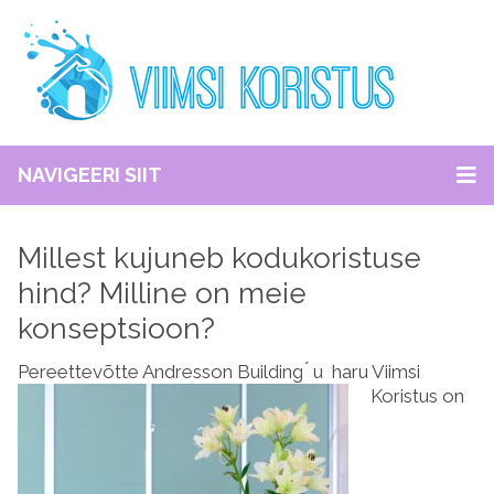
NAVIGEERI SIIT
Millest kujuneb kodukoristuse
hind? Milline on meie
konseptsioon?
Pereettevõtte A
ndresson Building ́ u haru Viimsi
Koristus on