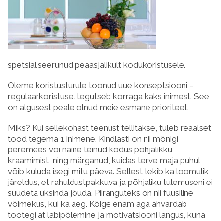
spetsialiseerunud peaasjalikult kodukoristusele.
Oleme koristusturule toonud uue konseptsiooni –
regulaarkoristusel tegutseb korraga kaks inimest. See
on algusest peale olnud meie esmane prioriteet.
Miks? Kui sellekohast teenust tellitakse, tuleb reaalset
tööd tegema 1 inimene. Kindlasti on nii mõnigi
peremees või naine teinud kodus põhjalikku
kraamimist, ning märganud, kuidas terve maja puhul
võib kuluda isegi mitu päeva. Sellest tekib ka loomulik
järeldus, et rahuldustpakkuva ja põhjaliku tulemuseni ei
suudeta üksinda jõuda. Piiranguteks on nii füüsiline
võimekus, kui ka aeg. Kõige enam aga ähvardab
töötegijat läbipõlemine ja motivatsiooni langus, kuna